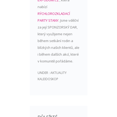
EXPODUM.CZ
, která
nabízí
RÝCHLOROZKLADACÍ
PARTY
STANY
. Jsme vděční
za její SPONZORSKÝ DAR,
který využijeme nejen
během setkání rodin a
blízkých našich klientů, ale
i během dalších akcí, které
v komunitě pořádáme.
UNDER :
AKTUALITY
KALEIDOSKOP