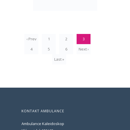
‹ Prev
1
2
3
4
5
6
Next ›
Last »
KONTAKT AMBULANCE
Ambulance Kaleidoskop