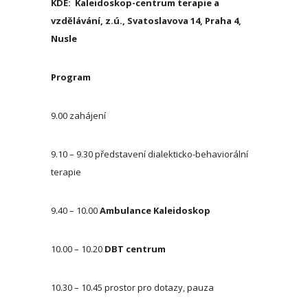
KDE: Kaleidoskop-centrum terapie a
vzdělávání, z.ú., Svatoslavova 14, Praha 4,
Nusle
Pr
ogram
9.00 zahájení
9.10 – 9.30 představení dialekticko-behaviorální
terapie
9.40 – 10.00
Ambulance Kaleidoskop
10.00 – 10.20
DBT centrum
10.30 – 10.45 prostor pro dotazy, pauza