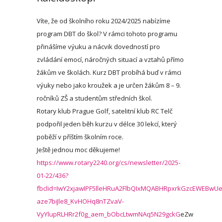
Víte, že od školního roku 2024/2025 nabízíme
program DBT do škol? V rámci tohoto programu
přinášíme výuku a nácvik dovedností pro
zvládání emocí, náročných situací a vztahů přímo
žákům ve školách. Kurz DBT probíhá buď v rámci
výuky nebo jako kroužek a je určen žákům 8 – 9.
ročníků ZŠ a studentům středních škol.
Rotary klub Prague Golf, satelitní klub RC Telč
podpořil jeden běh kurzu v délce 30 lekcí, který
poběží v příštím školním roce.
Ještě jednou moc děkujeme!
https://www.rotary2240.org/cs/newsletter/2025-
01-22/436?
fbclid=IwY2xjawIPF5lleHRuA2FlbQIxMQABHRpxrkGzcEWEBwUe
aze7biJle8_KvHOHq8nTZvaV-
VyYlupRLHRr2f0g_aem_bObcLtwmNAq5N29gckG
eZw